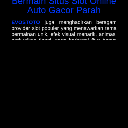
Bermain Situs Slot Online
Auto Gacor Parah
EVOSTOTO
juga menghadirkan beragam
provider slot populer yang menawarkan tema
permainan unik, efek visual menarik, animasi
berkualitas tinggi, serta berbagai fitur bonus
dalam permainan. Variasi tersebut
memberikan pengalaman yang berbeda pada
setiap permainan sehingga pemain tidak
mudah merasa bosan. Kehadiran fitur-fitur
seperti Free Spins, Bonus Round, Multiplier,
hingga simbol khusus semakin menambah
variasi mekanisme permainan. Meskipun
demikian, penting untuk dipahami bahwa fitur-
fitur tersebut tetap bekerja berdasarkan
sistem permainan masing-masing dan bukan
merupakan jaminan hasil tertentu.
Pada akhirnya, istilah auto gacor lebih tepat
dipahami sebagai harapan pemain untuk