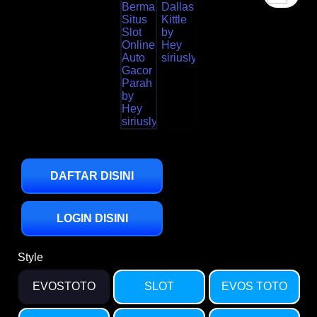
DAFTAR DISINI
LOGIN DISINI
Style
EVOSTOTO
SLOT
EVOS TOTO