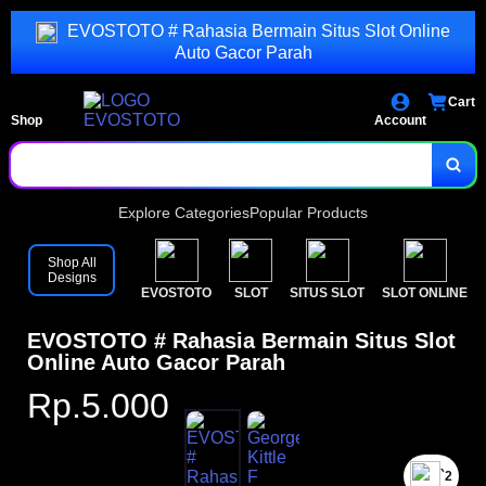
EVOSTOTO # Rahasia Bermain Situs Slot Online
Auto Gacor Parah
Cart
Shop
Account
Explore Categories
Popular Products
Shop All
Designs
EVOSTOTO
SLOT
SITUS SLOT
SLOT ONLINE
EVOSTOTO # Rahasia Bermain Situs Slot
Online Auto Gacor Parah
Rp.5.000
`2