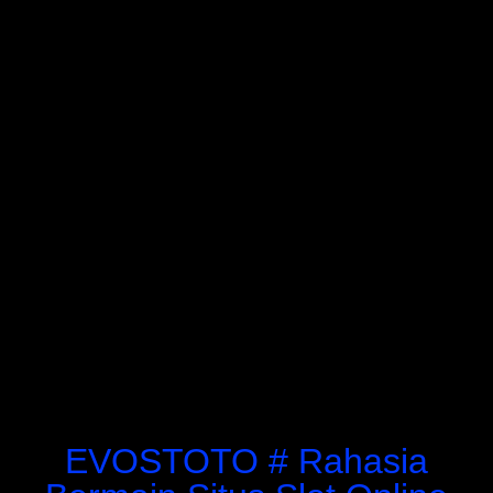
EVOSTOTO # Rahasia